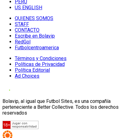
PERU
US ENGLISH
QUIENES SOMOS
STAFF
CONTACTO
Escribe en Bolavip
RedGol
Futbolcentroamerica
Términos y Condiciones
Políticas de Privacidad
Política Editorial
Ad Choices
Bolavip, al igual que Futbol Sites, es una compañía
perteneciente a Better Collective. Todos los derechos
reservados