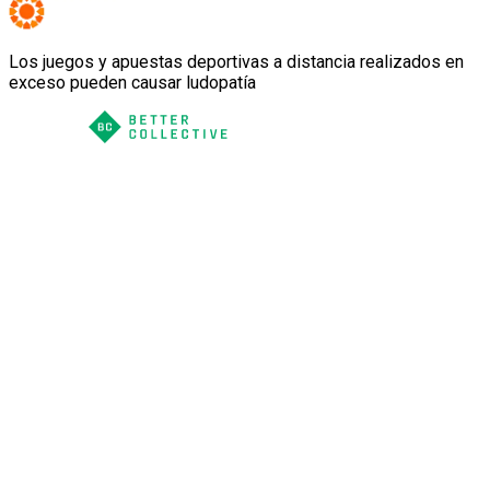
Los juegos y apuestas deportivas a distancia realizados en
exceso pueden causar ludopatía