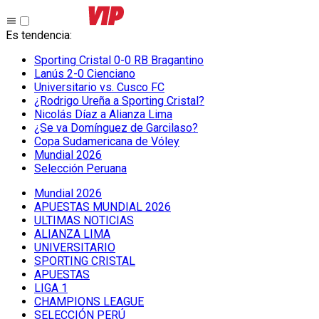
Es tendencia
:
Sporting Cristal 0-0 RB Bragantino
Lanús 2-0 Cienciano
Universitario vs. Cusco FC
¿Rodrigo Ureña a Sporting Cristal?
Nicolás Díaz a Alianza Lima
¿Se va Domínguez de Garcilaso?
Copa Sudamericana de Vóley
Mundial 2026
Selección Peruana
Mundial 2026
APUESTAS MUNDIAL 2026
ULTIMAS NOTICIAS
ALIANZA LIMA
UNIVERSITARIO
SPORTING CRISTAL
APUESTAS
LIGA 1
CHAMPIONS LEAGUE
SELECCIÓN PERÚ