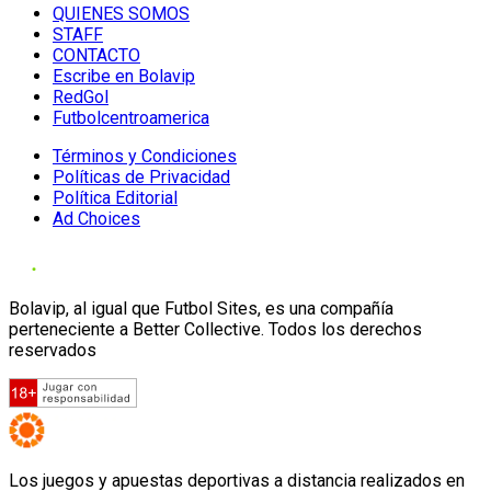
QUIENES SOMOS
STAFF
CONTACTO
Escribe en Bolavip
RedGol
Futbolcentroamerica
Términos y Condiciones
Políticas de Privacidad
Política Editorial
Ad Choices
Bolavip, al igual que Futbol Sites, es una compañía
perteneciente a Better Collective. Todos los derechos
reservados
Los juegos y apuestas deportivas a distancia realizados en