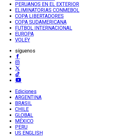
PERUANOS EN EL EXTERIOR
ELIMINATORIAS CONMEBOL
COPA LIBERTADORES
COPA SUDAMERICANA
FUTBOL INTERNACIONAL
EUROPA
VOLEY
síguenos
Ediciones
ARGENTINA
BRASIL
CHILE
GLOBAL
MÉXICO
PERU
US ENGLISH