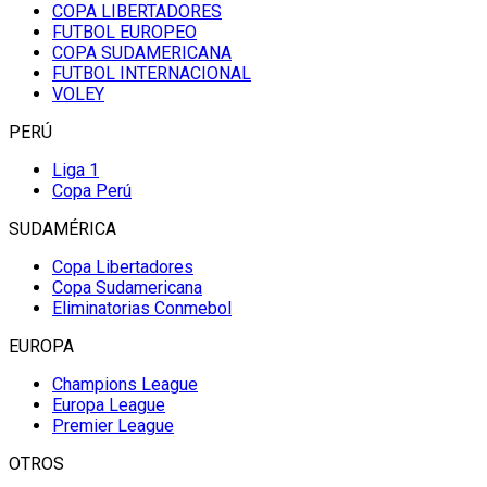
COPA LIBERTADORES
FUTBOL EUROPEO
COPA SUDAMERICANA
FUTBOL INTERNACIONAL
VOLEY
PERÚ
Liga 1
Copa Perú
SUDAMÉRICA
Copa Libertadores
Copa Sudamericana
Eliminatorias Conmebol
EUROPA
Champions League
Europa League
Premier League
OTROS