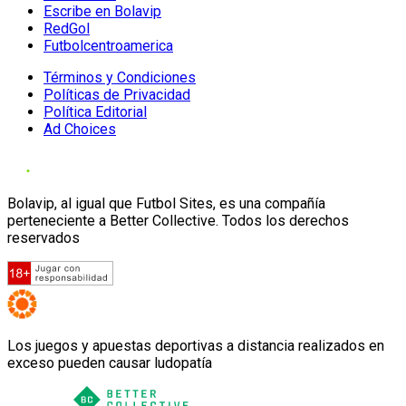
Escribe en Bolavip
RedGol
Futbolcentroamerica
Términos y Condiciones
Políticas de Privacidad
Política Editorial
Ad Choices
Bolavip, al igual que Futbol Sites, es una compañía
perteneciente a Better Collective. Todos los derechos
reservados
Los juegos y apuestas deportivas a distancia realizados en
exceso pueden causar ludopatía