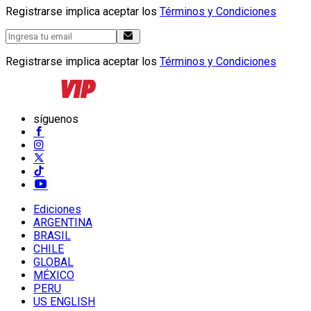
Registrarse implica aceptar los
Términos y Condiciones
Registrarse implica aceptar los
Términos y Condiciones
síguenos
Ediciones
ARGENTINA
BRASIL
CHILE
GLOBAL
MÉXICO
PERU
US ENGLISH