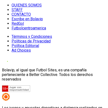
QUIENES SOMOS
STAFF
CONTACTO
Escribe en Bolavip
RedGol
Futbolcentroamerica
Términos y Condiciones
Políticas de Privacidad
Política Editorial
Ad Choices
Bolavip, al igual que Futbol Sites, es una compañía
perteneciente a Better Collective. Todos los derechos
reservados
Los juegos y apuestas deportivas a distancia realizados en