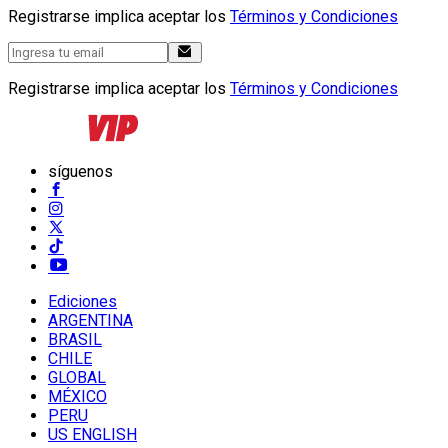
Registrarse implica aceptar los
Términos y Condiciones
Registrarse implica aceptar los
Términos y Condiciones
síguenos
Ediciones
ARGENTINA
BRASIL
CHILE
GLOBAL
MÉXICO
PERU
US ENGLISH