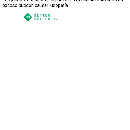
exceso pueden causar ludopatía