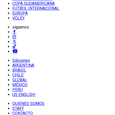
COPA SUDAMERICANA
FUTBOL INTERNACIONAL
EUROPA
VOLEY
síguenos
Ediciones
ARGENTINA
BRASIL
CHILE
GLOBAL
MÉXICO
PERU
US ENGLISH
QUIENES SOMOS
STAFF
CONTACTO