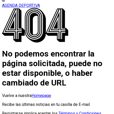
AGENDA DEPORTIVA
No podemos encontrar la
página solicitada, puede no
estar disponible, o haber
cambiado de URL
Vuelve a nuestra
Homepage
Recibe las últimas noticias en tu casilla de E-mail
Registrarse implica aceptar los
Términos y Condiciones