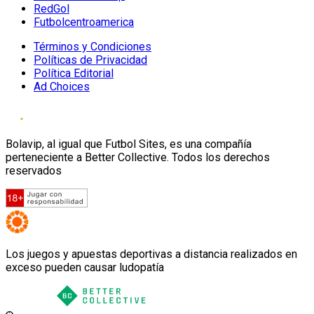
RedGol
Futbolcentroamerica
Términos y Condiciones
Políticas de Privacidad
Política Editorial
Ad Choices
Bolavip, al igual que Futbol Sites, es una compañía
perteneciente a Better Collective. Todos los derechos
reservados
Los juegos y apuestas deportivas a distancia realizados en
exceso pueden causar ludopatía