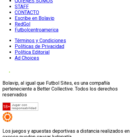
QUIENES SOMOS
STAFF
CONTACTO
Escribe en Bolavip
RedGol
Futbolcentroamerica
Términos y Condiciones
Políticas de Privacidad
Política Editorial
Ad Choices
Bolavip, al igual que Futbol Sites, es una compañía
perteneciente a Better Collective. Todos los derechos
reservados
Los juegos y apuestas deportivas a distancia realizados en
exceso pueden causar ludopatía