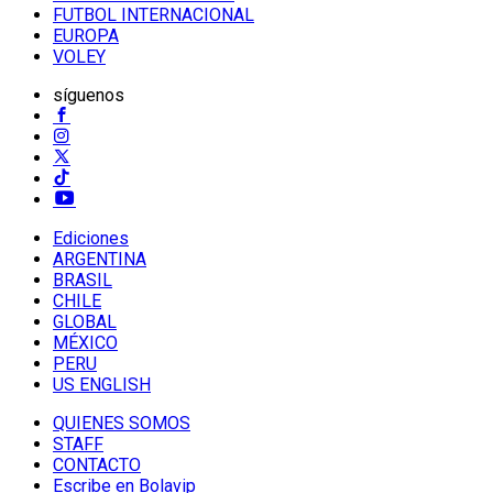
FUTBOL INTERNACIONAL
EUROPA
VOLEY
síguenos
Ediciones
ARGENTINA
BRASIL
CHILE
GLOBAL
MÉXICO
PERU
US ENGLISH
QUIENES SOMOS
STAFF
CONTACTO
Escribe en Bolavip