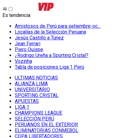
Es tendencia
:
Amistosos de Perú para setiembre-oc...
Localías de la Selección Peruana
Jesús Castillo a Túnez
Jean Ferrari
Piero Quispe
¿Rodrigo Ureña a Sporting Cristal?
Vozinha
Tabla de posiciones Liga 1 Perú
ULTIMAS NOTICIAS
ALIANZA LIMA
UNIVERSITARIO
SPORTING CRISTAL
APUESTAS
LIGA 1
CHAMPIONS LEAGUE
SELECCIÓN PERÚ
PERUANOS EN EL EXTERIOR
ELIMINATORIAS CONMEBOL
COPA LIBERTADORES