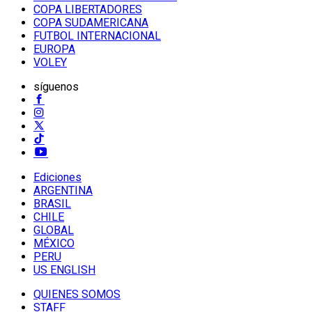
COPA LIBERTADORES
COPA SUDAMERICANA
FUTBOL INTERNACIONAL
EUROPA
VOLEY
síguenos
Ediciones
ARGENTINA
BRASIL
CHILE
GLOBAL
MÉXICO
PERU
US ENGLISH
QUIENES SOMOS
STAFF