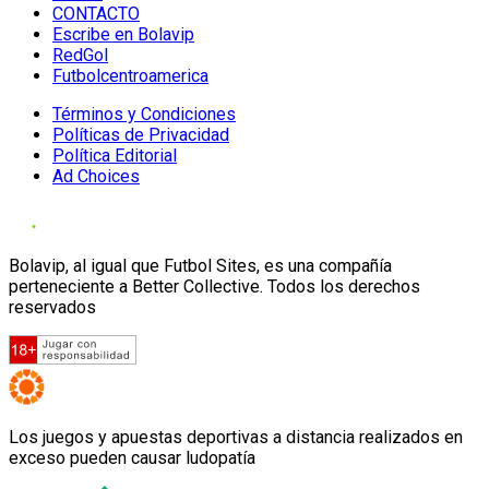
CONTACTO
Escribe en Bolavip
RedGol
Futbolcentroamerica
Términos y Condiciones
Políticas de Privacidad
Política Editorial
Ad Choices
Bolavip, al igual que Futbol Sites, es una compañía
perteneciente a Better Collective. Todos los derechos
reservados
Los juegos y apuestas deportivas a distancia realizados en
exceso pueden causar ludopatía