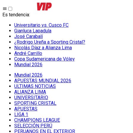
Es tendencia
:
Universitario vs. Cusco FC
Gianluca Lapadula
José Carabalí
¿Rodrigo Ureña a Sporting Cristal?
Nicolás Díaz a Alianza Lima
André Carrillo
Copa Sudamericana de Vóley
Mundial 2026
Mundial 2026
APUESTAS MUNDIAL 2026
ULTIMAS NOTICIAS
ALIANZA LIMA
UNIVERSITARIO
SPORTING CRISTAL
APUESTAS
LIGA 1
CHAMPIONS LEAGUE
SELECCIÓN PERÚ
PERUANOS EN EL EXTERIOR