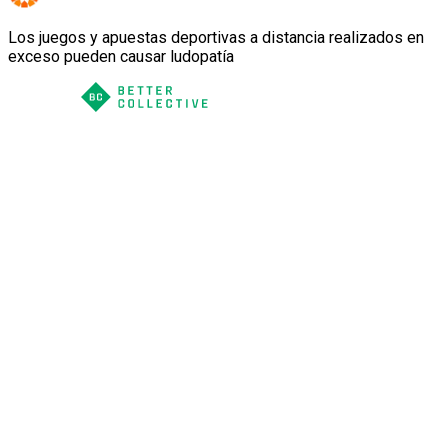
Los juegos y apuestas deportivas a distancia realizados en
exceso pueden causar ludopatía