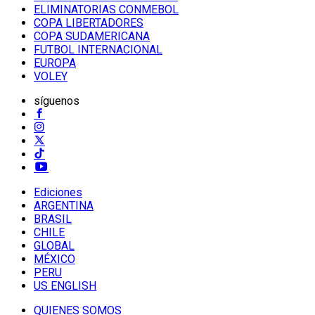
ELIMINATORIAS CONMEBOL
COPA LIBERTADORES
COPA SUDAMERICANA
FUTBOL INTERNACIONAL
EUROPA
VOLEY
síguenos
Ediciones
ARGENTINA
BRASIL
CHILE
GLOBAL
MÉXICO
PERU
US ENGLISH
QUIENES SOMOS