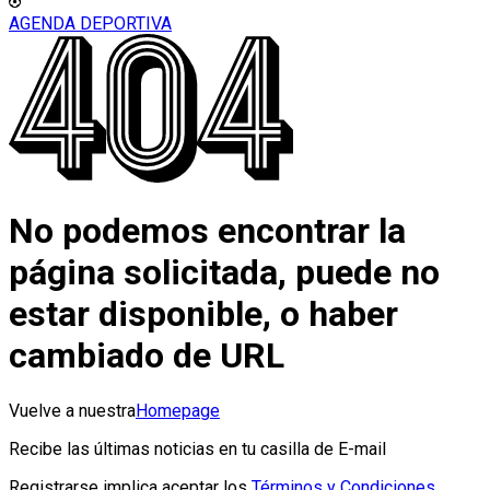
AGENDA DEPORTIVA
No podemos encontrar la
página solicitada, puede no
estar disponible, o haber
cambiado de URL
Vuelve a nuestra
Homepage
Recibe las últimas noticias en tu casilla de E-mail
Registrarse implica aceptar los
Términos y Condiciones