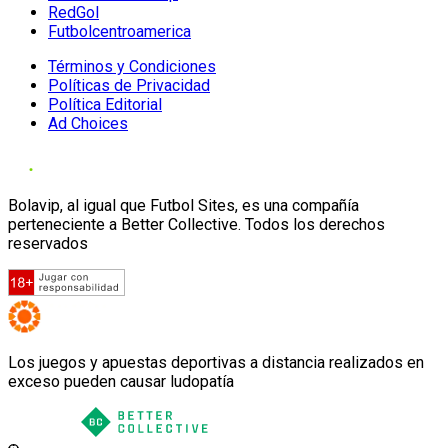
RedGol
Futbolcentroamerica
Términos y Condiciones
Políticas de Privacidad
Política Editorial
Ad Choices
Bolavip, al igual que Futbol Sites, es una compañía
perteneciente a Better Collective. Todos los derechos
reservados
Los juegos y apuestas deportivas a distancia realizados en
exceso pueden causar ludopatía