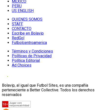
MÉXICO
PERU
US ENGLISH
QUIENES SOMOS
STAFF
CONTACTO
Escribe en Bolavip
RedGol
Futbolcentroamerica
Términos y Condiciones
Políticas de Privacidad
Política Editorial
Ad Choices
Bolavip, al igual que Futbol Sites, es una compañía
perteneciente a Better Collective. Todos los derechos
reservados