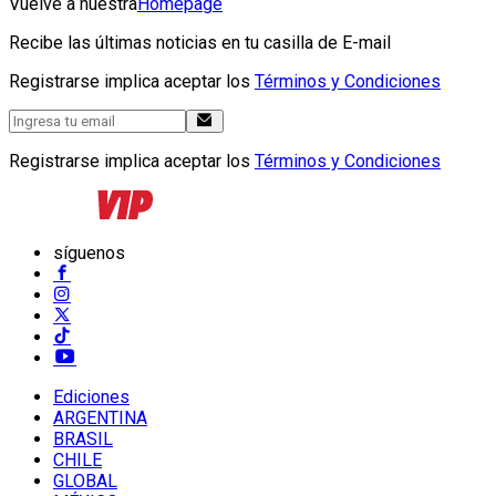
Vuelve a nuestra
Homepage
Recibe las últimas noticias en tu casilla de E-mail
Registrarse implica aceptar los
Términos y Condiciones
Registrarse implica aceptar los
Términos y Condiciones
síguenos
Ediciones
ARGENTINA
BRASIL
CHILE
GLOBAL