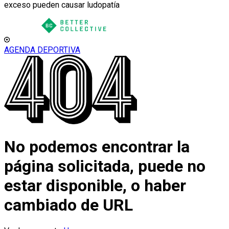
exceso pueden causar ludopatía
AGENDA DEPORTIVA
No podemos encontrar la
página solicitada, puede no
estar disponible, o haber
cambiado de URL