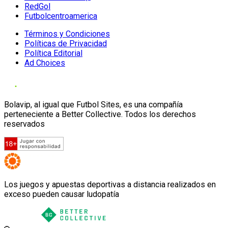
RedGol
Futbolcentroamerica
Términos y Condiciones
Políticas de Privacidad
Política Editorial
Ad Choices
Bolavip, al igual que Futbol Sites, es una compañía
perteneciente a Better Collective. Todos los derechos
reservados
Los juegos y apuestas deportivas a distancia realizados en
exceso pueden causar ludopatía