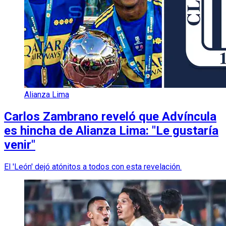
Alianza Lima
Carlos Zambrano reveló que Advíncula
es hincha de Alianza Lima: "Le gustaría
venir"
El 'León' dejó atónitos a todos con esta revelación.