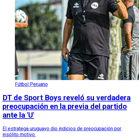
Fútbol Peruano
DT de Sport Boys reveló su verdadera
preocupación en la previa del partido
ante la 'U'
El estratega uruguayo dio indicios de preocupación por
insólito motivo.