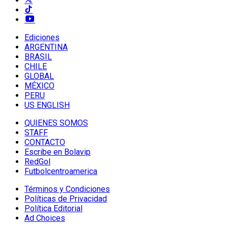
Ediciones
ARGENTINA
BRASIL
CHILE
GLOBAL
MÉXICO
PERU
US ENGLISH
QUIENES SOMOS
STAFF
CONTACTO
Escribe en Bolavip
RedGol
Futbolcentroamerica
Términos y Condiciones
Políticas de Privacidad
Política Editorial
Ad Choices