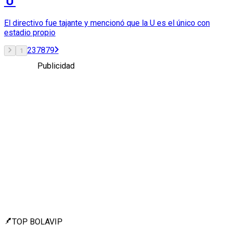
'U'
El directivo fue tajante y mencionó que la U es el único con
estadio propio
2
3
78
79
1
Publicidad
TOP BOLAVIP