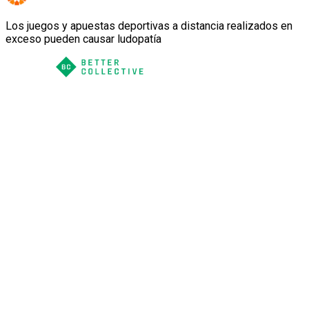
Los juegos y apuestas deportivas a distancia realizados en
exceso pueden causar ludopatía