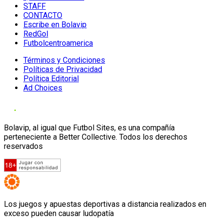
STAFF
CONTACTO
Escribe en Bolavip
RedGol
Futbolcentroamerica
Términos y Condiciones
Políticas de Privacidad
Política Editorial
Ad Choices
Bolavip, al igual que Futbol Sites, es una compañía
perteneciente a Better Collective. Todos los derechos
reservados
Los juegos y apuestas deportivas a distancia realizados en
exceso pueden causar ludopatía