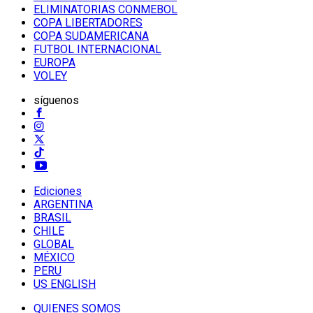
ELIMINATORIAS CONMEBOL
COPA LIBERTADORES
COPA SUDAMERICANA
FUTBOL INTERNACIONAL
EUROPA
VOLEY
síguenos
Ediciones
ARGENTINA
BRASIL
CHILE
GLOBAL
MÉXICO
PERU
US ENGLISH
QUIENES SOMOS