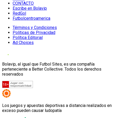
CONTACTO
Escribe en Bolavip
RedGol
Futbolcentroamerica
Términos y Condiciones
Políticas de Privacidad
Política Editorial
Ad Choices
Bolavip, al igual que Futbol Sites, es una compañía
perteneciente a Better Collective. Todos los derechos
reservados
Los juegos y apuestas deportivas a distancia realizados en
exceso pueden causar ludopatía