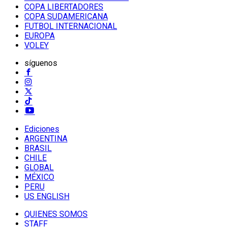
COPA LIBERTADORES
COPA SUDAMERICANA
FUTBOL INTERNACIONAL
EUROPA
VOLEY
síguenos
Ediciones
ARGENTINA
BRASIL
CHILE
GLOBAL
MÉXICO
PERU
US ENGLISH
QUIENES SOMOS
STAFF