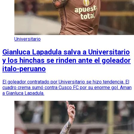
Universitario
Gianluca Lapadula salva a Universitario
y los hinchas se rinden ante el goleador
italo-peruano
El goleador contratado por Universitario se hizo tendencia. El
cuadro crema sumó contra Cusco FC por su enorme gol. Aman
a Gianluca Lapadula.