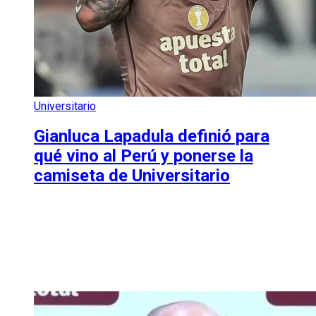
Universitario
Gianluca Lapadula definió para
qué vino al Perú y ponerse la
camiseta de Universitario