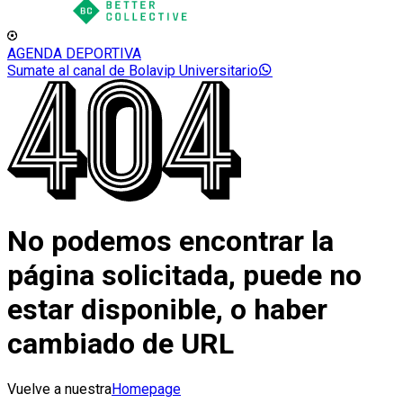
AGENDA DEPORTIVA
Sumate al canal de Bolavip Universitario
No podemos encontrar la
página solicitada, puede no
estar disponible, o haber
cambiado de URL
Vuelve a nuestra
Homepage