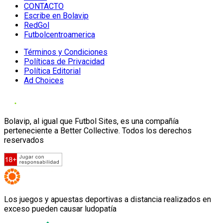
CONTACTO
Escribe en Bolavip
RedGol
Futbolcentroamerica
Términos y Condiciones
Políticas de Privacidad
Política Editorial
Ad Choices
Bolavip, al igual que Futbol Sites, es una compañía
perteneciente a Better Collective. Todos los derechos
reservados
Los juegos y apuestas deportivas a distancia realizados en
exceso pueden causar ludopatía