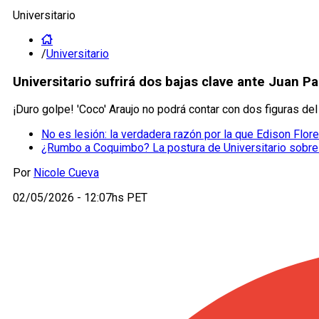
Universitario
/
Universitario
Universitario sufrirá dos bajas clave ante Juan Pa
¡Duro golpe! 'Coco' Araujo no podrá contar con dos figuras de
No es lesión: la verdadera razón por la que Edison Flore
¿Rumbo a Coquimbo? La postura de Universitario sobre 
Por
Nicole Cueva
02/05/2026 - 12:07hs PET