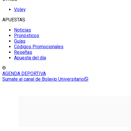
Voley
APUESTAS
Noticias
Pronósticos
Guías
Códigos Promocionales
Reseñas
Apuesta del día
AGENDA DEPORTIVA
Sumate al canal de Bolavip Universitario