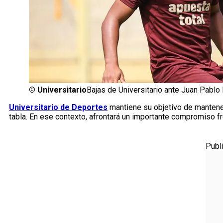
©
Universitario
Bajas de Universitario ante Juan Pablo 
Universitario de Deportes
mantiene su objetivo de mantene
tabla. En ese contexto, afrontará un importante compromiso f
Publ