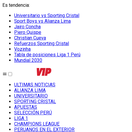
Es tendencia
:
Universitario vs Sporting Cristal
Sport Boys vs Alianza Lima
Jairo Concha
Piero Quispe
Christian Cueva
Refuerzos Sporting Cristal
Vozinha
Tabla de posiciones Liga 1 Perú
Mundial 2030
ULTIMAS NOTICIAS
ALIANZA LIMA
UNIVERSITARIO
SPORTING CRISTAL
APUESTAS
SELECCIÓN PERÚ
LIGA 1
CHAMPIONS LEAGUE
PERUANOS EN EL EXTERIOR