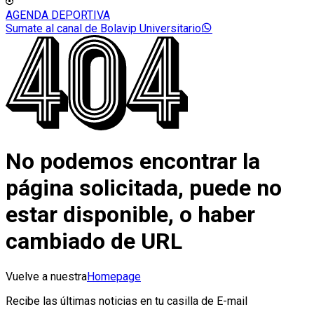
AGENDA DEPORTIVA
Sumate al canal de Bolavip Universitario
No podemos encontrar la
página solicitada, puede no
estar disponible, o haber
cambiado de URL
Vuelve a nuestra
Homepage
Recibe las últimas noticias en tu casilla de E-mail