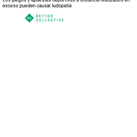
exceso pueden causar ludopatía