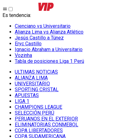
Es tendencia
:
Cienciano vs Universitario
Alianza Lima vs Alianza Atlético
Jesús Castillo a Túnez
Eryc Castillo
Ignacio Abraham a Universitario
Vozinha
Tabla de posiciones Liga 1 Perú
ULTIMAS NOTICIAS
ALIANZA LIMA
UNIVERSITARIO
SPORTING CRISTAL
APUESTAS
LIGA 1
CHAMPIONS LEAGUE
SELECCIÓN PERÚ
PERUANOS EN EL EXTERIOR
ELIMINATORIAS CONMEBOL
COPA LIBERTADORES
COPA SUDAMERICANA