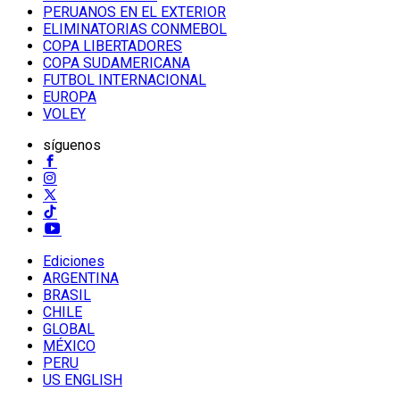
PERUANOS EN EL EXTERIOR
ELIMINATORIAS CONMEBOL
COPA LIBERTADORES
COPA SUDAMERICANA
FUTBOL INTERNACIONAL
EUROPA
VOLEY
síguenos
Ediciones
ARGENTINA
BRASIL
CHILE
GLOBAL
MÉXICO
PERU
US ENGLISH