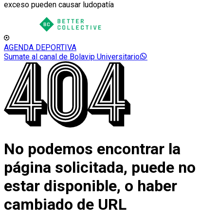
exceso pueden causar ludopatía
AGENDA DEPORTIVA
Sumate al canal de Bolavip Universitario
No podemos encontrar la
página solicitada, puede no
estar disponible, o haber
cambiado de URL