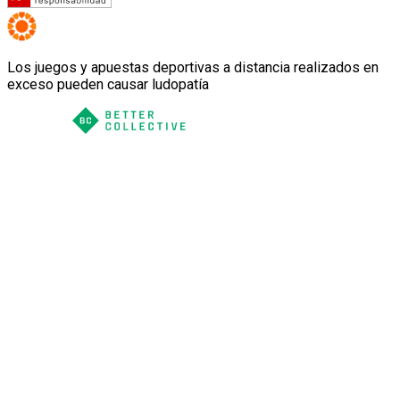
Los juegos y apuestas deportivas a distancia realizados en
exceso pueden causar ludopatía