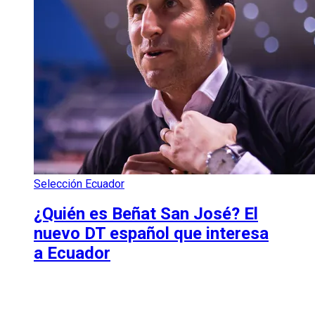
Selección Ecuador
¿Quién es Beñat San José? El
nuevo DT español que interesa
a Ecuador