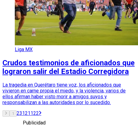
Liga MX
Crudos testimonios de aficionados que
lograron salir del Estadio Corregidora
La tragedia en Querétaro tiene voz, los aficionados que
vivieron en carne propia el miedo, y la violencia, varios de
ellos afirman haber visto morir a amigos suyos y
responsabilizan a las autoridades por lo sucedido.
2
3
121
122
1
Publicidad