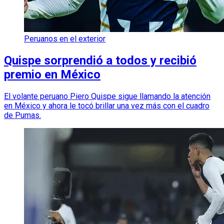
Peruanos en el exterior
Quispe sorprendió a todos y recibió
premio en México
El volante peruano Piero Quispe sigue llamando la atención
en México y ahora le tocó brillar una vez más con el cuadro
de Pumas.