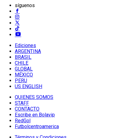
síguenos
Ediciones
ARGENTINA
BRASIL
CHILE
GLOBAL
MÉXICO
PERU
US ENGLISH
QUIENES SOMOS
STAFF
CONTACTO
Escribe en Bolavip
RedGol
Futbolcentroamerica
Términos y Condiciones