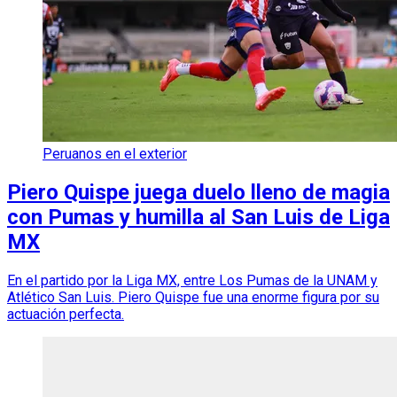
Peruanos en el exterior
Piero Quispe juega duelo lleno de magia
con Pumas y humilla al San Luis de Liga
MX
En el partido por la Liga MX, entre Los Pumas de la UNAM y
Atlético San Luis. Piero Quispe fue una enorme figura por su
actuación perfecta.