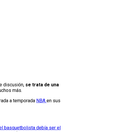
de discusión,
se trata de una
muchos más.
orada a temporada
NBA
en sus
el basquetbolista debía ser el