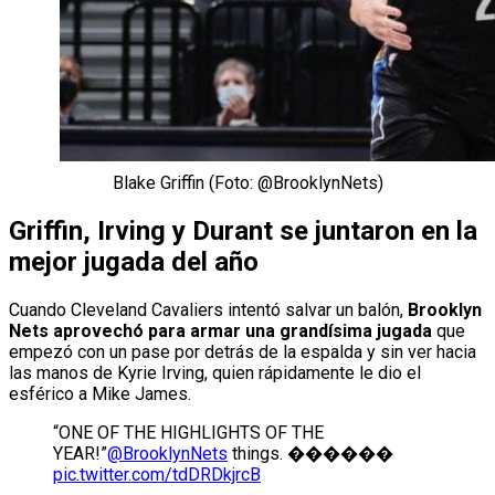
Blake Griffin (Foto: @BrooklynNets)
Griffin, Irving y Durant se juntaron en la
mejor jugada del año
Cuando Cleveland Cavaliers intentó salvar un balón,
Brooklyn
Nets aprovechó para armar una grandísima jugada
que
empezó con un pase por detrás de la espalda y sin ver hacia
las manos de Kyrie Irving, quien rápidamente le dio el
esférico a Mike James.
“ONE OF THE HIGHLIGHTS OF THE
YEAR!”
@BrooklynNets
things. ������
pic.twitter.com/tdDRDkjrcB