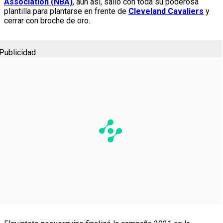
Association (NBA)
, aún así, salió con toda su poderosa
plantilla para plantarse en frente de
Cleveland Cavaliers
y
cerrar con broche de oro.
Publicidad