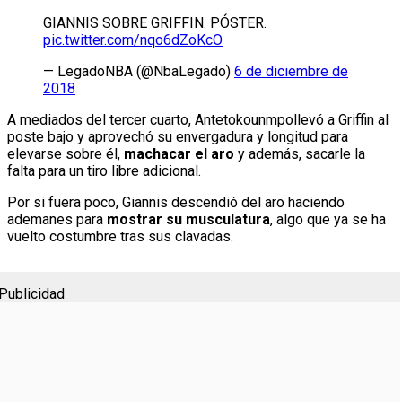
GIANNIS SOBRE GRIFFIN. PÓSTER.
pic.twitter.com/nqo6dZoKcO
— LegadoNBA (@NbaLegado)
6 de diciembre de
2018
A mediados del tercer cuarto, Antetokounmpollevó a Griffin al
poste bajo y aprovechó su envergadura y longitud para
elevarse sobre él,
machacar el aro
y además, sacarle la
falta para un tiro libre adicional.
Por si fuera poco, Giannis descendió del aro haciendo
ademanes para
mostrar su musculatura
, algo que ya se ha
vuelto costumbre tras sus clavadas.
Publicidad