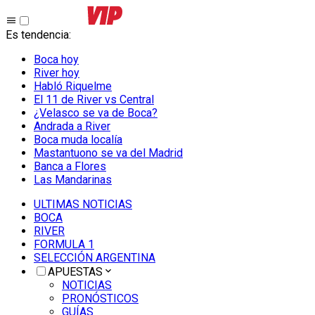
Es tendencia
:
Boca hoy
River hoy
Habló Riquelme
El 11 de River vs Central
¿Velasco se va de Boca?
Andrada a River
Boca muda localía
Mastantuono se va del Madrid
Banca a Flores
Las Mandarinas
ULTIMAS NOTICIAS
BOCA
RIVER
FORMULA 1
SELECCIÓN ARGENTINA
APUESTAS
NOTICIAS
PRONÓSTICOS
GUÍAS