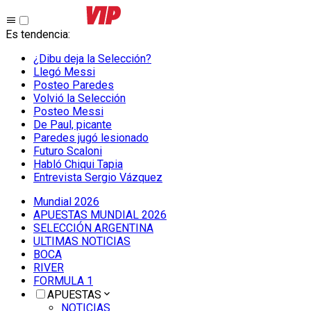
Es tendencia
:
¿Dibu deja la Selección?
Llegó Messi
Posteo Paredes
Volvió la Selección
Posteo Messi
De Paul, picante
Paredes jugó lesionado
Futuro Scaloni
Habló Chiqui Tapia
Entrevista Sergio Vázquez
Mundial 2026
APUESTAS MUNDIAL 2026
SELECCIÓN ARGENTINA
ULTIMAS NOTICIAS
BOCA
RIVER
FORMULA 1
APUESTAS
NOTICIAS