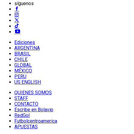
síguenos
Ediciones
ARGENTINA
BRASIL
CHILE
GLOBAL
MÉXICO
PERU
US ENGLISH
QUIENES SOMOS
STAFF
CONTACTO
Escribe en Bolavip
RedGol
Futbolcentroamerica
APUESTAS