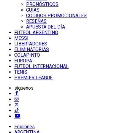
PRONÓSTICOS
GUÍAS
CÓDIGOS PROMOCIONALES
RESEÑAS
APUESTA DEL DÍA
FUTBOL ARGENTINO
MESSI
LIBERTADORES
ELIMINATORIAS
COLAPINTO
EUROPA
FUTBOL INTERNACIONAL
TENIS
PREMIER LEAGUE
síguenos
Ediciones
ARGENTINA