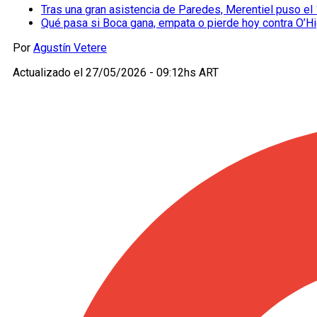
Tras una gran asistencia de Paredes, Merentiel puso el
Qué pasa si Boca gana, empata o pierde hoy contra O’H
Por
Agustín Vetere
Actualizado el
27/05/2026 - 09:12hs ART