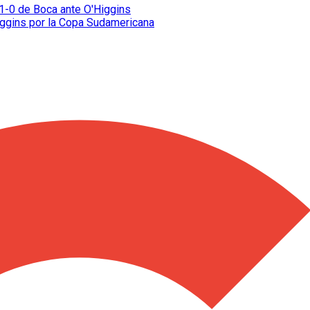
 1-0 de Boca ante O'Higgins
iggins por la Copa Sudamericana