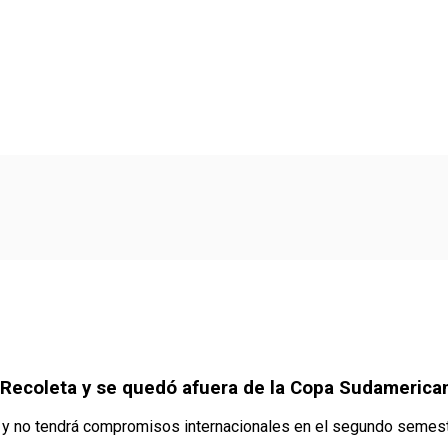
a Recoleta y se quedó afuera de la Copa Sudamerica
o y no tendrá compromisos internacionales en el segundo semest