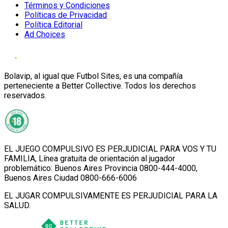
Términos y Condiciones
Políticas de Privacidad
Política Editorial
Ad Choices
Bolavip, al igual que Futbol Sites, es una compañía
perteneciente a Better Collective. Todos los derechos
reservados.
EL JUEGO COMPULSIVO ES PERJUDICIAL PARA VOS Y TU
FAMILIA, Línea gratuita de orientación al jugador
problemático: Buenos Aires Provincia 0800-444-4000,
Buenos Aires Ciudad 0800-666-6006
EL JUGAR COMPULSIVAMENTE ES PERJUDICIAL PARA LA
SALUD.