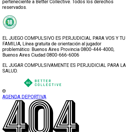
perteneciente a Better Collective. Todos los derechos
reservados.
EL JUEGO COMPULSIVO ES PERJUDICIAL PARA VOS Y TU
FAMILIA, Línea gratuita de orientación al jugador
problemático: Buenos Aires Provincia 0800-444-4000,
Buenos Aires Ciudad 0800-666-6006
EL JUGAR COMPULSIVAMENTE ES PERJUDICIAL PARA LA
SALUD.
AGENDA DEPORTIVA