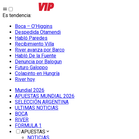
Es tendencia
:
Boca – O’Higgins
Despedida Otamendi
Habló Paredes
Recibimiento Villa
River avanza por Barco
Habló De la Fuente
Denuncia por Balogun
Futuro Galoppo
Colapinto en Hungría
River hoy
Mundial 2026
APUESTAS MUNDIAL 2026
SELECCIÓN ARGENTINA
ULTIMAS NOTICIAS
BOCA
RIVER
FORMULA 1
APUESTAS
NOTICIAS