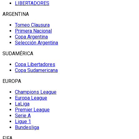
LIBERTADORES
ARGENTINA
Torneo Clausura
Primera Nacional
Copa Argentina
Selección Argentina
SUDAMÉRICA
Copa Libertadores
Copa Sudamericana
EUROPA
Champions League
Europa League
LaLiga
Premier League
Serie A
Ligue 1
Bundesliga
FIFA