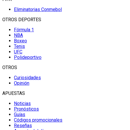
Eliminatorias Conmebol
OTROS DEPORTES
Fórmula 1
NBA
Boxeo
Tenis
UFC
Polideportivo
OTROS
Curiosidades
Opinión
APUESTAS
Noticias
Pronósticos
Guías
Códigos promocionales
Reseñas