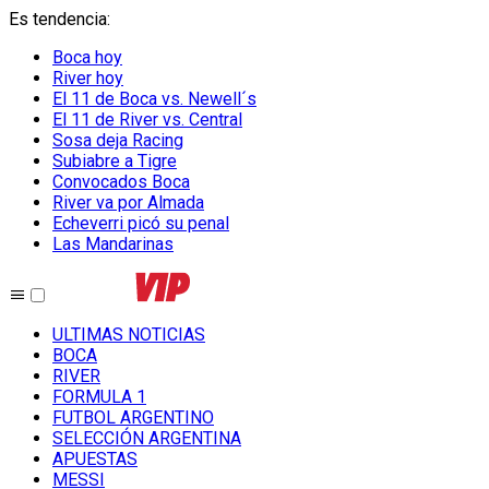
Es tendencia
:
Boca hoy
River hoy
El 11 de Boca vs. Newell´s
El 11 de River vs. Central
Sosa deja Racing
Subiabre a Tigre
Convocados Boca
River va por Almada
Echeverri picó su penal
Las Mandarinas
ULTIMAS NOTICIAS
BOCA
RIVER
FORMULA 1
FUTBOL ARGENTINO
SELECCIÓN ARGENTINA
APUESTAS
MESSI