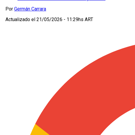
Por
Germán Carrara
Actualizado el
21/05/2026 - 11:29hs ART