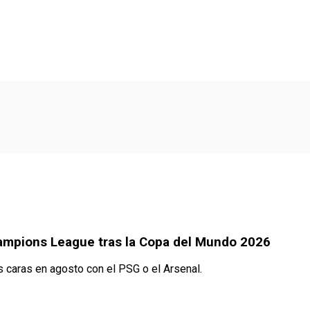
hampions League tras la Copa del Mundo 2026
s caras en agosto con el PSG o el Arsenal.