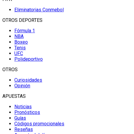
Eliminatorias Conmebol
OTROS DEPORTES
Fórmula 1
NBA
Boxeo
Tenis
UFC
Polideportivo
OTROS
Curiosidades
Opinión
APUESTAS
Noticias
Pronósticos
Guías
Códigos promocionales
Reseñas