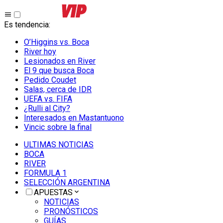
Es tendencia
:
O’Higgins vs. Boca
River hoy
Lesionados en River
El 9 que busca Boca
Pedido Coudet
Salas, cerca de IDR
UEFA vs. FIFA
¿Rulli al City?
Interesados en Mastantuono
Vincic sobre la final
ULTIMAS NOTICIAS
BOCA
RIVER
FORMULA 1
SELECCIÓN ARGENTINA
APUESTAS
NOTICIAS
PRONÓSTICOS
GUÍAS