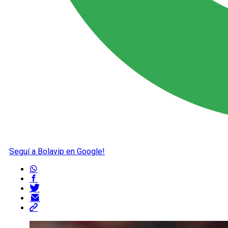
Seguí a Bolavip en Google!