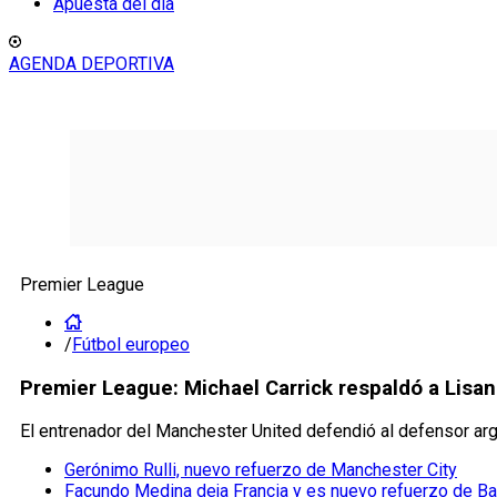
Apuesta del día
AGENDA DEPORTIVA
Premier League
/
Fútbol europeo
Premier League: Michael Carrick respaldó a Lisa
El entrenador del Manchester United defendió al defensor argen
Gerónimo Rulli, nuevo refuerzo de Manchester City
Facundo Medina deja Francia y es nuevo refuerzo de Ba