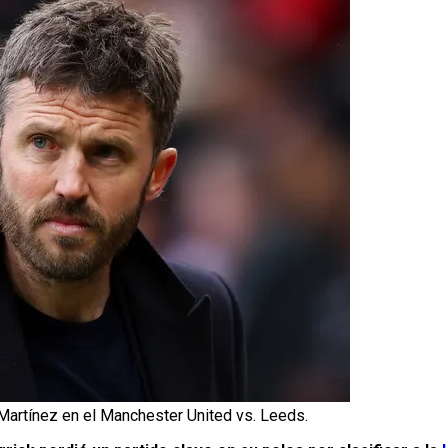
o Martínez en el Manchester United vs. Leeds.