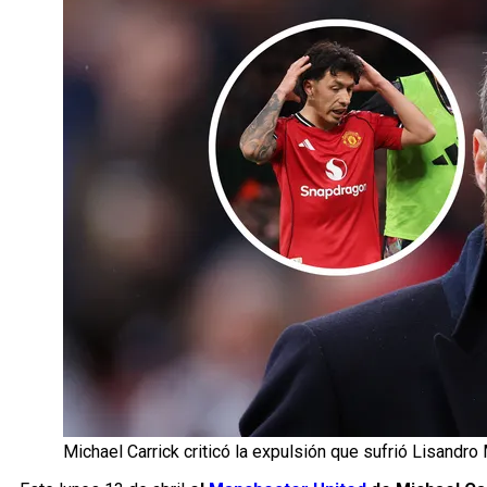
Michael Carrick criticó la expulsión que sufrió Lisandr