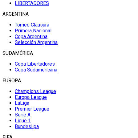
LIBERTADORES
ARGENTINA
Torneo Clausura
Primera Nacional
Copa Argentina
Selección Argentina
SUDAMÉRICA
Copa Libertadores
Copa Sudamericana
EUROPA
Champions League
Europa League
LaLiga
Premier League
Serie A
Ligue 1
Bundesliga
FIFA