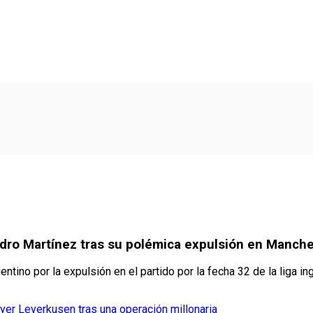
ndro Martínez tras su polémica expulsión en Manche
tino por la expulsión en el partido por la fecha 32 de la liga in
yer Leverkusen tras una operación millonaria