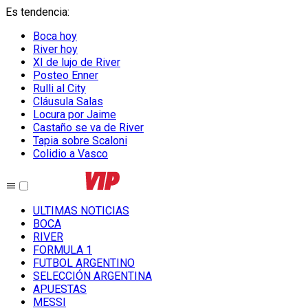
Es tendencia
:
Boca hoy
River hoy
XI de lujo de River
Posteo Enner
Rulli al City
Cláusula Salas
Locura por Jaime
Castaño se va de River
Tapia sobre Scaloni
Colidio a Vasco
ULTIMAS NOTICIAS
BOCA
RIVER
FORMULA 1
FUTBOL ARGENTINO
SELECCIÓN ARGENTINA
APUESTAS
MESSI