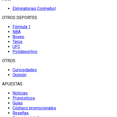
Eliminatorias Conmebol
OTROS DEPORTES
Fórmula 1
NBA
Boxeo
Tenis
UFC
Polideportivo
OTROS
Curiosidades
Opinión
APUESTAS
Noticias
Pronósticos
Guías
Códigos promocionales
Reseñas