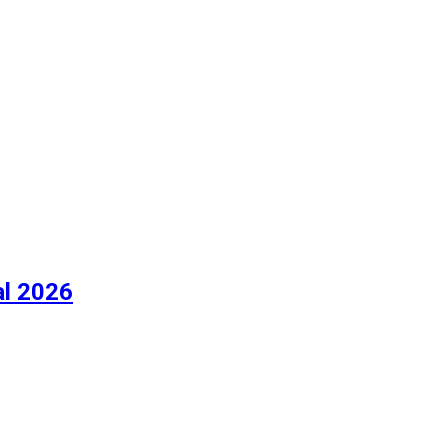
al 2026