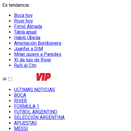
Es tendencia
:
Boca hoy
River hoy
Firmó Almada
Tabla anual
Habló Úbeda
Ampliación Bombonera
Juanfer a DIM
Milan quiere a Paredes
XI de lujo de River
Rulli al City
ULTIMAS NOTICIAS
BOCA
RIVER
FORMULA 1
FUTBOL ARGENTINO
SELECCIÓN ARGENTINA
APUESTAS
MESSI