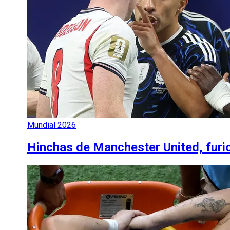
Mundial 2026
Hinchas de Manchester United, furi