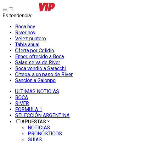
Es tendencia
:
Boca hoy
River hoy
Vélez puntero
Tabla anual
Oferta por Colidio
Enner, ofrecido a Boca
Salas se va de River
Boca vendió a Saracchi
Ortega, a un paso de River
Sanción a Galoppo
ULTIMAS NOTICIAS
BOCA
RIVER
FORMULA 1
SELECCIÓN ARGENTINA
APUESTAS
NOTICIAS
PRONÓSTICOS
GUÍAS