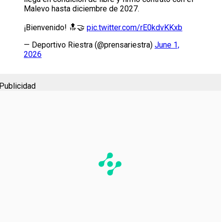
Malevo hasta diciembre de 2027.
¡Bienvenido! 🔝🤝
pic.twitter.com/rE0kdvKKxb
— Deportivo Riestra (@prensariestra)
June 1,
2026
Publicidad