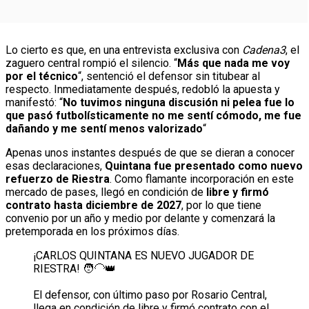
Lo cierto es que, en una entrevista exclusiva con
Cadena3
, el
zaguero central rompió el silencio. “
Más que nada me voy
por el técnico
“, sentenció el defensor sin titubear al
respecto. Inmediatamente después, redobló la apuesta y
manifestó: “
No tuvimos ninguna discusión ni pelea fue lo
que pasó futbolísticamente no me sentí cómodo, me fue
dañando y me sentí menos valorizado
“
Apenas unos instantes después de que se dieran a conocer
esas declaraciones,
Quintana fue presentado como nuevo
refuerzo de Riestra
. Como flamante incorporación en este
mercado de pases, llegó en condición de
libre y firmó
contrato hasta diciembre de 2027
, por lo que tiene
convenio por un año y medio por delante y comenzará la
pretemporada en los próximos días.
¡CARLOS QUINTANA ES NUEVO JUGADOR DE
RIESTRA! 🧑‍🦲👑
El defensor, con último paso por Rosario Central,
llega en condición de libre y firmó contrato con el