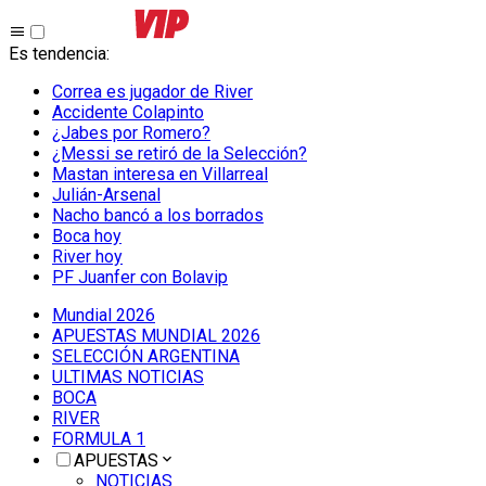
Es tendencia
:
Correa es jugador de River
Accidente Colapinto
¿Jabes por Romero?
¿Messi se retiró de la Selección?
Mastan interesa en Villarreal
Julián-Arsenal
Nacho bancó a los borrados
Boca hoy
River hoy
PF Juanfer con Bolavip
Mundial 2026
APUESTAS MUNDIAL 2026
SELECCIÓN ARGENTINA
ULTIMAS NOTICIAS
BOCA
RIVER
FORMULA 1
APUESTAS
NOTICIAS