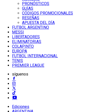
PRONÓSTICOS
GUÍAS
CÓDIGOS PROMOCIONALES
RESEÑAS
APUESTA DEL DÍA
FUTBOL ARGENTINO
MESSI
LIBERTADORES
ELIMINATORIAS
COLAPINTO
EUROPA
FUTBOL INTERNACIONAL
TENIS
PREMIER LEAGUE
síguenos
Ediciones
ARGENTINA