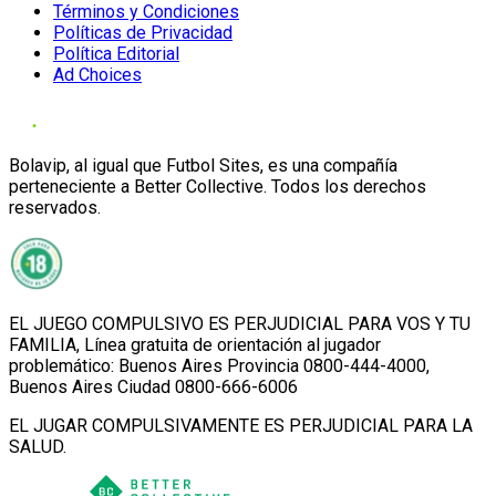
Términos y Condiciones
Políticas de Privacidad
Política Editorial
Ad Choices
Bolavip, al igual que Futbol Sites, es una compañía
perteneciente a Better Collective. Todos los derechos
reservados.
EL JUEGO COMPULSIVO ES PERJUDICIAL PARA VOS Y TU
FAMILIA, Línea gratuita de orientación al jugador
problemático: Buenos Aires Provincia 0800-444-4000,
Buenos Aires Ciudad 0800-666-6006
EL JUGAR COMPULSIVAMENTE ES PERJUDICIAL PARA LA
SALUD.