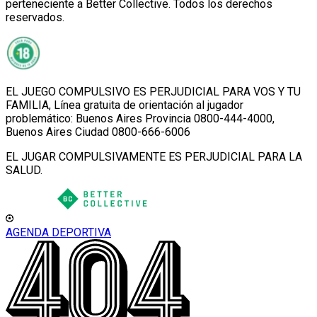
perteneciente a Better Collective. Todos los derechos
reservados.
EL JUEGO COMPULSIVO ES PERJUDICIAL PARA VOS Y TU
FAMILIA, Línea gratuita de orientación al jugador
problemático: Buenos Aires Provincia 0800-444-4000,
Buenos Aires Ciudad 0800-666-6006
EL JUGAR COMPULSIVAMENTE ES PERJUDICIAL PARA LA
SALUD.
AGENDA DEPORTIVA