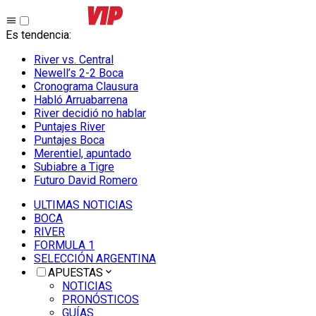
Es tendencia
:
River vs. Central
Newell’s 2-2 Boca
Cronograma Clausura
Habló Arruabarrena
River decidió no hablar
Puntajes River
Puntajes Boca
Merentiel, apuntado
Subiabre a Tigre
Futuro David Romero
ULTIMAS NOTICIAS
BOCA
RIVER
FORMULA 1
SELECCIÓN ARGENTINA
APUESTAS
NOTICIAS
PRONÓSTICOS
GUÍAS