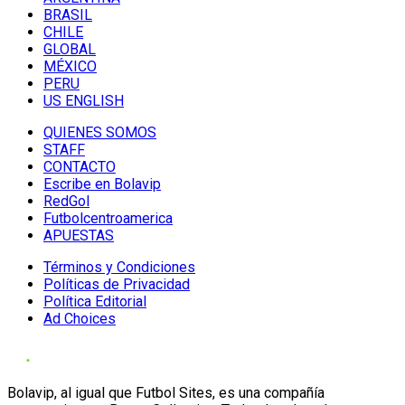
BRASIL
CHILE
GLOBAL
MÉXICO
PERU
US ENGLISH
QUIENES SOMOS
STAFF
CONTACTO
Escribe en Bolavip
RedGol
Futbolcentroamerica
APUESTAS
Términos y Condiciones
Políticas de Privacidad
Política Editorial
Ad Choices
Bolavip, al igual que Futbol Sites, es una compañía