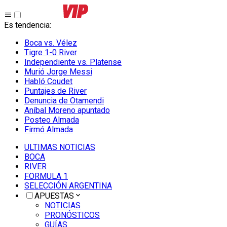
Es tendencia
:
Boca vs. Vélez
Tigre 1-0 River
Independiente vs. Platense
Murió Jorge Messi
Habló Coudet
Puntajes de River
Denuncia de Otamendi
Aníbal Moreno apuntado
Posteo Almada
Firmó Almada
ULTIMAS NOTICIAS
BOCA
RIVER
FORMULA 1
SELECCIÓN ARGENTINA
APUESTAS
NOTICIAS
PRONÓSTICOS
GUÍAS