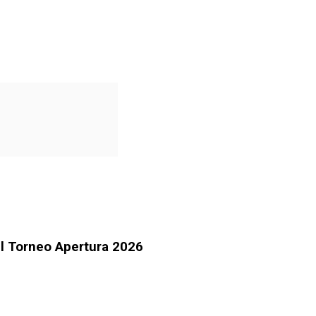
del Torneo Apertura 2026