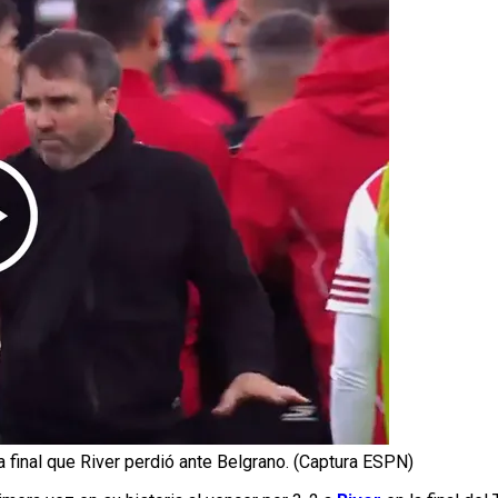
a final que River perdió ante Belgrano. (Captura ESPN)