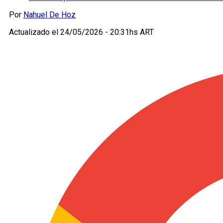
Por
Nahuel De Hoz
Actualizado el
24/05/2026 - 20:31hs ART