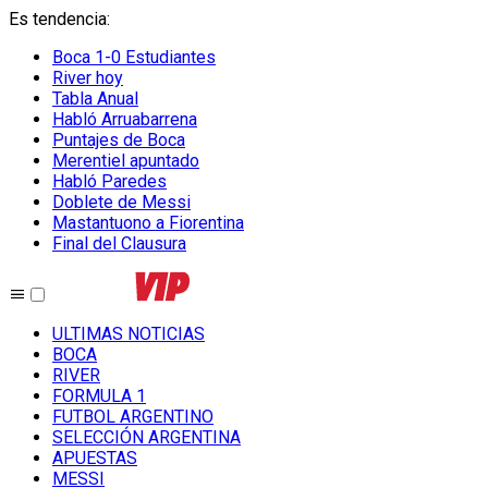
Es tendencia
:
Boca 1-0 Estudiantes
River hoy
Tabla Anual
Habló Arruabarrena
Puntajes de Boca
Merentiel apuntado
Habló Paredes
Doblete de Messi
Mastantuono a Fiorentina
Final del Clausura
ULTIMAS NOTICIAS
BOCA
RIVER
FORMULA 1
FUTBOL ARGENTINO
SELECCIÓN ARGENTINA
APUESTAS
MESSI