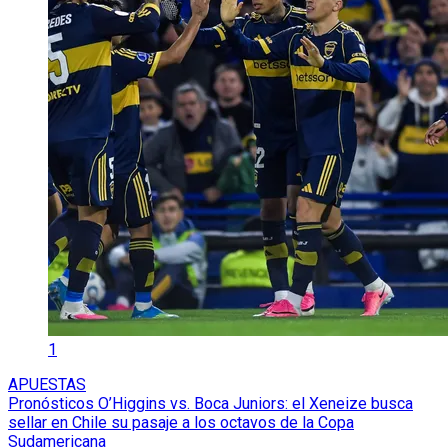
1
APUESTAS
Pronósticos O’Higgins vs. Boca Juniors: el Xeneize busca
sellar en Chile su pasaje a los octavos de la Copa
Sudamericana