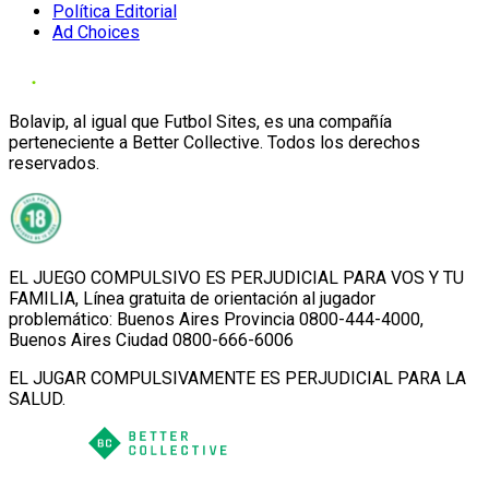
Política Editorial
Ad Choices
Bolavip, al igual que Futbol Sites, es una compañía
perteneciente a Better Collective. Todos los derechos
reservados.
EL JUEGO COMPULSIVO ES PERJUDICIAL PARA VOS Y TU
FAMILIA, Línea gratuita de orientación al jugador
problemático: Buenos Aires Provincia 0800-444-4000,
Buenos Aires Ciudad 0800-666-6006
EL JUGAR COMPULSIVAMENTE ES PERJUDICIAL PARA LA
SALUD.