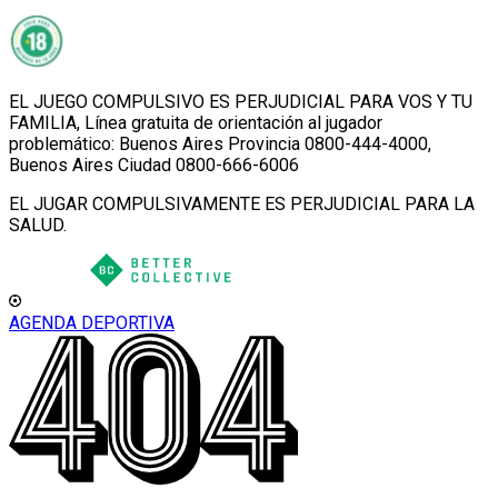
EL JUEGO COMPULSIVO ES PERJUDICIAL PARA VOS Y TU
FAMILIA, Línea gratuita de orientación al jugador
problemático: Buenos Aires Provincia 0800-444-4000,
Buenos Aires Ciudad 0800-666-6006
EL JUGAR COMPULSIVAMENTE ES PERJUDICIAL PARA LA
SALUD.
AGENDA DEPORTIVA