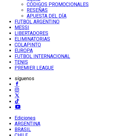
CÓDIGOS PROMOCIONALES
RESEÑAS
APUESTA DEL DÍA
FUTBOL ARGENTINO
MESSI
LIBERTADORES
ELIMINATORIAS
COLAPINTO
EUROPA
FUTBOL INTERNACIONAL
TENIS
PREMIER LEAGUE
síguenos
Ediciones
ARGENTINA
BRASIL
CHILE