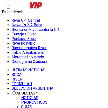
Es tendencia
:
River 0-1 Central
Newell’s 2-2 Boca
Bronca en River contra la CD
Puntajes River
Puntajes Boca
River no habló
Racha negativa River
Habló Arruabarrena
Merentiel apuntado
Cronograma Clausura
ULTIMAS NOTICIAS
BOCA
RIVER
FORMULA 1
SELECCIÓN ARGENTINA
APUESTAS
NOTICIAS
PRONÓSTICOS
GUÍAS