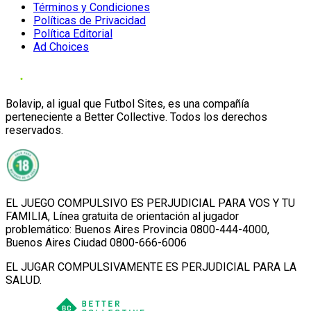
Términos y Condiciones
Políticas de Privacidad
Política Editorial
Ad Choices
Bolavip, al igual que Futbol Sites, es una compañía
perteneciente a Better Collective. Todos los derechos
reservados.
EL JUEGO COMPULSIVO ES PERJUDICIAL PARA VOS Y TU
FAMILIA, Línea gratuita de orientación al jugador
problemático: Buenos Aires Provincia 0800-444-4000,
Buenos Aires Ciudad 0800-666-6006
EL JUGAR COMPULSIVAMENTE ES PERJUDICIAL PARA LA
SALUD.