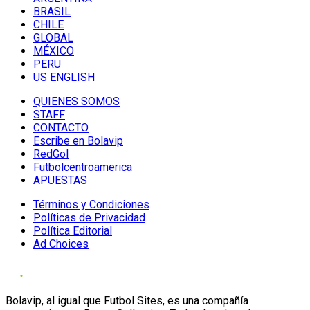
BRASIL
CHILE
GLOBAL
MÉXICO
PERU
US ENGLISH
QUIENES SOMOS
STAFF
CONTACTO
Escribe en Bolavip
RedGol
Futbolcentroamerica
APUESTAS
Términos y Condiciones
Políticas de Privacidad
Política Editorial
Ad Choices
Bolavip, al igual que Futbol Sites, es una compañía