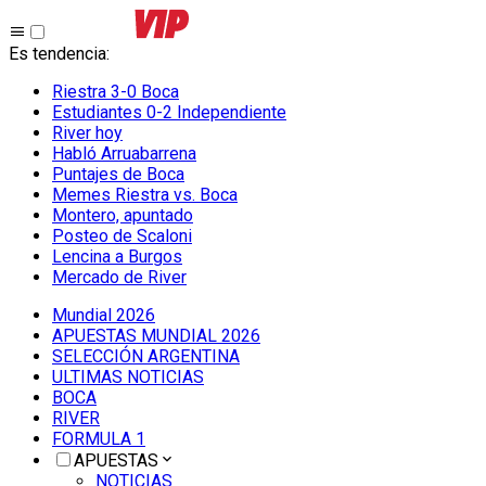
Es tendencia
:
Riestra 3-0 Boca
Estudiantes 0-2 Independiente
River hoy
Habló Arruabarrena
Puntajes de Boca
Memes Riestra vs. Boca
Montero, apuntado
Posteo de Scaloni
Lencina a Burgos
Mercado de River
Mundial 2026
APUESTAS MUNDIAL 2026
SELECCIÓN ARGENTINA
ULTIMAS NOTICIAS
BOCA
RIVER
FORMULA 1
APUESTAS
NOTICIAS