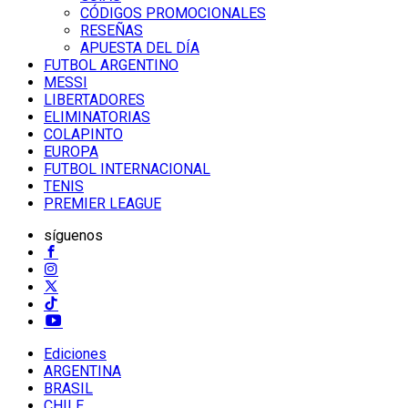
CÓDIGOS PROMOCIONALES
RESEÑAS
APUESTA DEL DÍA
FUTBOL ARGENTINO
MESSI
LIBERTADORES
ELIMINATORIAS
COLAPINTO
EUROPA
FUTBOL INTERNACIONAL
TENIS
PREMIER LEAGUE
síguenos
Ediciones
ARGENTINA
BRASIL
CHILE