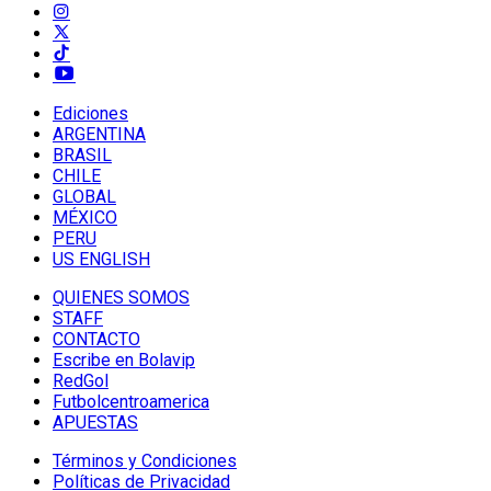
Ediciones
ARGENTINA
BRASIL
CHILE
GLOBAL
MÉXICO
PERU
US ENGLISH
QUIENES SOMOS
STAFF
CONTACTO
Escribe en Bolavip
RedGol
Futbolcentroamerica
APUESTAS
Términos y Condiciones
Políticas de Privacidad