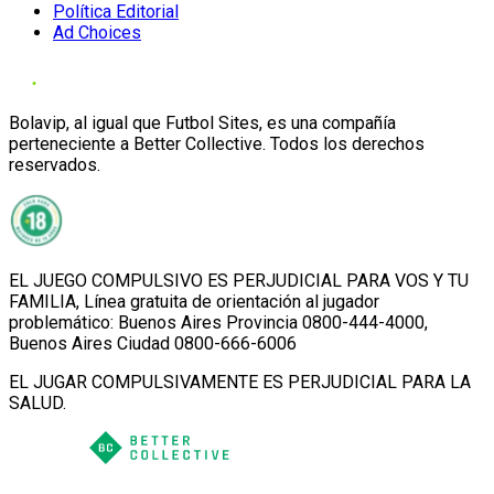
Política Editorial
Ad Choices
Bolavip, al igual que Futbol Sites, es una compañía
perteneciente a Better Collective. Todos los derechos
reservados.
EL JUEGO COMPULSIVO ES PERJUDICIAL PARA VOS Y TU
FAMILIA, Línea gratuita de orientación al jugador
problemático: Buenos Aires Provincia 0800-444-4000,
Buenos Aires Ciudad 0800-666-6006
EL JUGAR COMPULSIVAMENTE ES PERJUDICIAL PARA LA
SALUD.