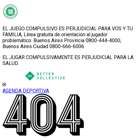
EL JUEGO COMPULSIVO ES PERJUDICIAL PARA VOS Y TU
FAMILIA, Línea gratuita de orientación al jugador
problemático: Buenos Aires Provincia 0800-444-4000,
Buenos Aires Ciudad 0800-666-6006
EL JUGAR COMPULSIVAMENTE ES PERJUDICIAL PARA LA
SALUD.
AGENDA DEPORTIVA