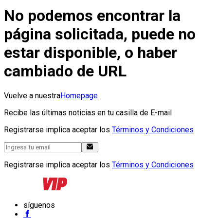
No podemos encontrar la
página solicitada, puede no
estar disponible, o haber
cambiado de URL
Vuelve a nuestra
Homepage
Recibe las últimas noticias en tu casilla de E-mail
Registrarse implica aceptar los
Términos y Condiciones
Registrarse implica aceptar los
Términos y Condiciones
síguenos