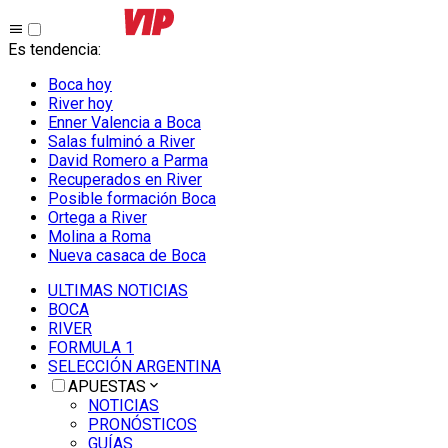
Es tendencia
:
Boca hoy
River hoy
Enner Valencia a Boca
Salas fulminó a River
David Romero a Parma
Recuperados en River
Posible formación Boca
Ortega a River
Molina a Roma
Nueva casaca de Boca
ULTIMAS NOTICIAS
BOCA
RIVER
FORMULA 1
SELECCIÓN ARGENTINA
APUESTAS
NOTICIAS
PRONÓSTICOS
GUÍAS