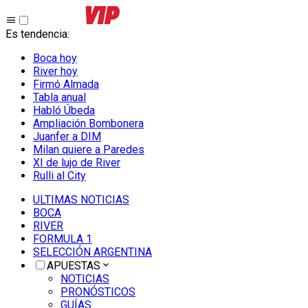
Es tendencia
:
Boca hoy
River hoy
Firmó Almada
Tabla anual
Habló Úbeda
Ampliación Bombonera
Juanfer a DIM
Milan quiere a Paredes
XI de lujo de River
Rulli al City
ULTIMAS NOTICIAS
BOCA
RIVER
FORMULA 1
SELECCIÓN ARGENTINA
APUESTAS
NOTICIAS
PRONÓSTICOS
GUÍAS